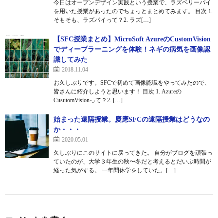
今日はオープンデザイン実践という授業で、ラズベリーパイ
を用いた授業があったのでちょっとまとめてみます。 目次 1.
そもそも、ラズパイって？2. ラズ[…]
【SFC授業まとめ】MicroSoft AzureのCustomVision
でディープラーニングを体験！ネギの病気を画像認
識してみた
2018.11.04
お久しぶりです。SFCで初めて画像認識をやってみたので、
皆さんに紹介しようと思います！ 目次 1. Azureの
CusutomVisionって？2. […]
始まった遠隔授業。慶應SFCの遠隔授業はどうなの
か・・・
2020.05.01
久しぶりにこのサイトに戻ってきた。 自分がブログを頑張っ
ていたのが、大学３年生の秋〜冬だと考えるとだいぶ時間が
経った気がする。 一年間休学をしていた。[…]