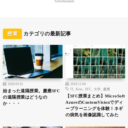
Advertisement
授業
カテゴリの最新記事
2020.05.01
2018.11.04
IT
,
Keio
,
SFC
,
大学
,
慶應
始まった遠隔授業。慶應SFC
【SFC授業まとめ】MicroSoft
の遠隔授業はどうなの
AzureのCustomVisionでディ
か・・・
ープラーニングを体験！ネギ
の病気を画像認識してみた