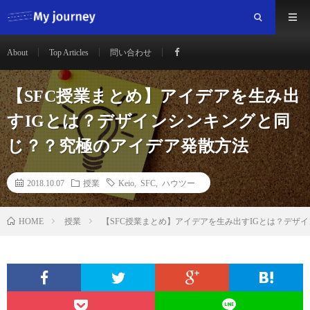
About
Top Articles
問い合わせ
【SFC授業まとめ】アイデアを生み出
すIGとは？デザインシンキングと同
じ？？究極のアイデア発散方法
2018.10.07
授業
Keio
,
SFC
,
ハウツー
HOME
授業
【SFC授業まとめ】アイデアを生み出すIGとは？デザ