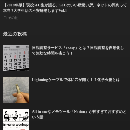
【2018年版】現役SFC生が語る、SFCのいい所悪い所。ネットの評判って
本当 ?大学生活の不安解消しますVol.1
その他
最近の投稿
日程調整サービス「eeasy」とは？日程調整を自動化し
て無駄な時間を省こう！
Lightningケーブルで体に穴が開く！？化学火傷とは
All in oneなメモツール『Notion』が神すぎておすすめと
いう話