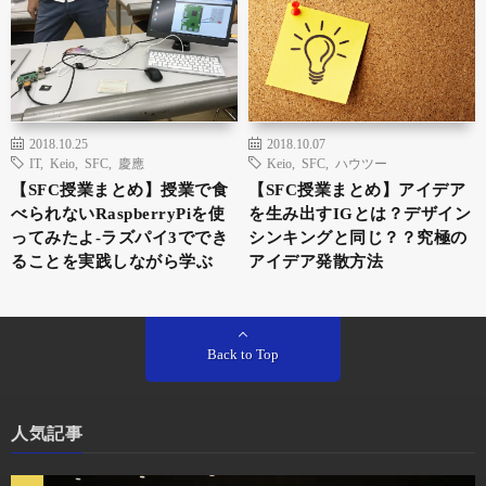
2018.10.25
2018.10.07
IT
,
Keio
,
SFC
,
慶應
Keio
,
SFC
,
ハウツー
【SFC授業まとめ】授業で食
【SFC授業まとめ】アイデア
べられないRaspberryPiを使
を生み出すIGとは？デザイン
ってみたよ-ラズパイ3ででき
シンキングと同じ？？究極の
ることを実践しながら学ぶ
アイデア発散方法
Back to Top
人気記事